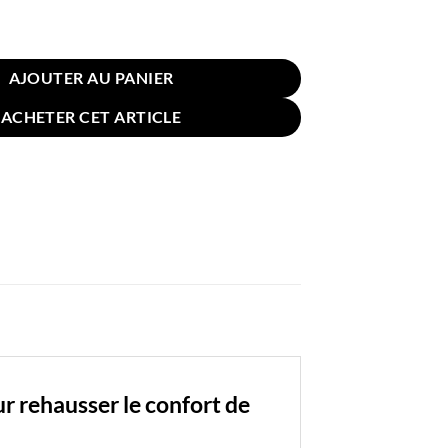
n pour Chaise 40x40cm Tasses Vert Menthe Blanc
AJOUTER AU PANIER
ACHETER CET ARTICLE
r rehausser le confort de