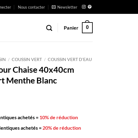
necter
Nous contacter
Newsletter
Panier
0
SIN
/
COUSSIN VERT
/
COUSSIN VERT D'EAU
pour Chaise 40x40cm
rt Menthe Blanc
entiques achetés
=
10% de réduction
dentiques achetés
=
20% de réduction