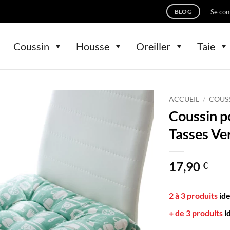
Se con
BLOG
Coussin
Housse
Oreiller
Taie
ACCUEIL
/
COUS
Coussin 
Tasses Ve
17,90
€
2 à 3 produits
id
+ de 3 produits
i