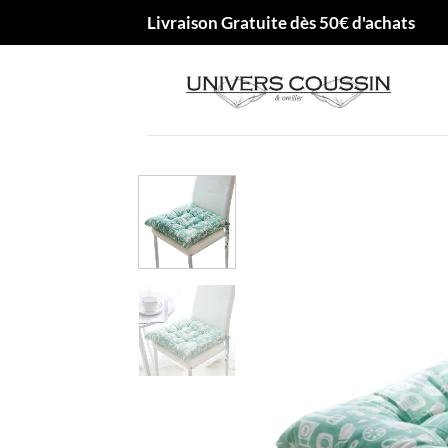
Passer
Livraison Gratuite dès 50€ d'achats
au
contenu