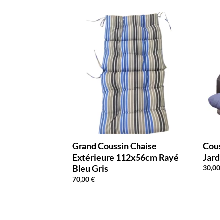
 Chaise
Grand Coussin Chaise
Cous
2x56cm Gris
Extérieure 112x56cm Rayé
Jar
Bleu Gris
30,0
70,00
€