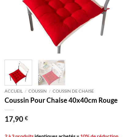
ACCUEIL
/
COUSSIN
/
COUSSIN DE CHAISE
Coussin Pour Chaise 40x40cm Rouge
17,90
€
2 à 3 produits
identiques achetés
=
10% de réduction