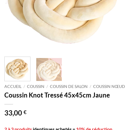
ACCUEIL
/
COUSSIN
/
COUSSIN DE SALON
/
COUSSIN NŒUD
Coussin Knot Tressé 45x45cm Jaune
33,00
€
2 à 3 produits
identiques achetés
=
10% de réduction