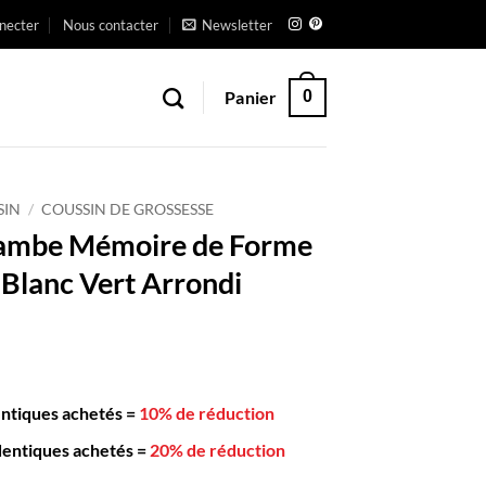
necter
Nous contacter
Newsletter
Panier
0
SIN
/
COUSSIN DE GROSSESSE
Jambe Mémoire de Forme
lanc Vert Arrondi
entiques achetés
=
10% de réduction
dentiques achetés
=
20% de réduction