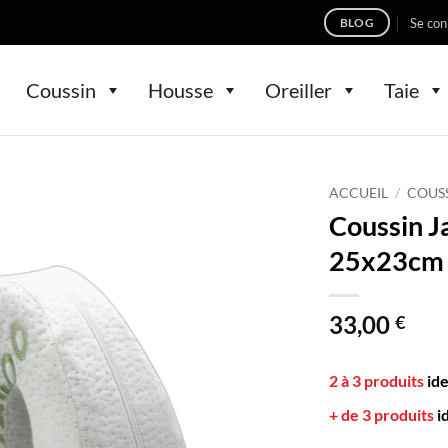
Se con
BLOG
Coussin
Housse
Oreiller
Taie
ACCUEIL
/
COUS
Coussin 
25x23cm B
33,00
€
2 à 3 produits
id
+ de 3 produits
i