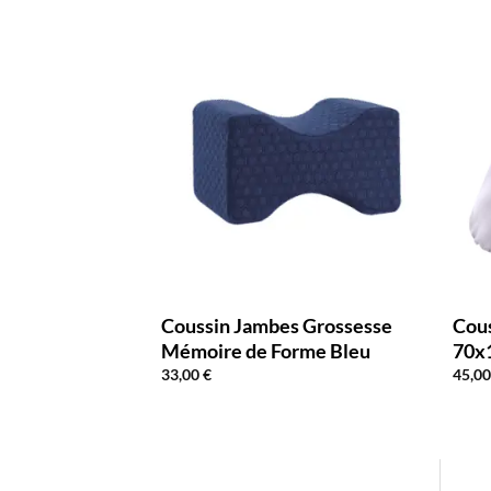
ssesse U
Coussin Jambes Grossesse
Cous
 Blanc
Mémoire de Forme Bleu
70x
33,00
€
45,0