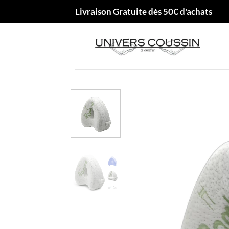
Passer
Livraison Gratuite dès 50€ d'achats
au
contenu