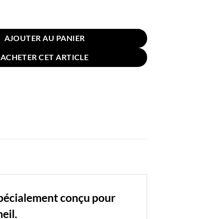
in Jambe Mémoire de Forme 25x23cm Blanc Vert Arrondi
AJOUTER AU PANIER
ACHETER CET ARTICLE
pécialement conçu pour
eil.