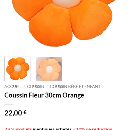
ACCUEIL
/
COUSSIN
/
COUSSIN BÉBÉ ET ENFANT
Coussin Fleur 30cm Orange
22,00
€
2 à 3 produits
identiques achetés
=
10% de réduction