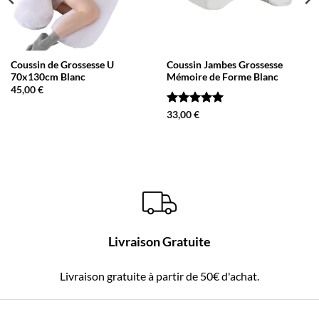
Coussin de Grossesse U
Coussin Jambes Grossesse
70x130cm Blanc
Mémoire de Forme Blanc
45,00
€
Note
5
sur
33,00
€
5
Livraison Gratuite
Livraison gratuite à partir de 50€ d'achat.