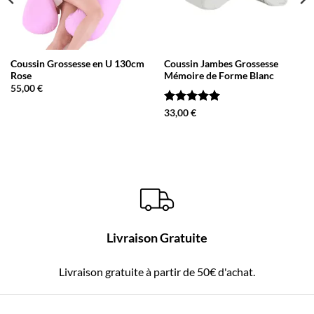
Coussin Grossesse en U 130cm
Coussin Jambes Grossesse
Rose
Mémoire de Forme Blanc
55,00
€
Note
5
sur
33,00
€
5
Livraison Gratuite
Livraison gratuite à partir de 50€ d'achat.