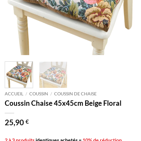
ACCUEIL
/
COUSSIN
/
COUSSIN DE CHAISE
Coussin Chaise 45x45cm Beige Floral
25,90
€
2 à 3 produits
identiques achetés
=
10% de réduction