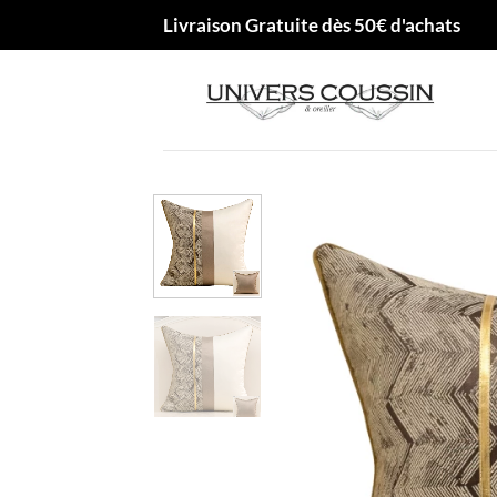
Passer
Livraison Gratuite dès 50€ d'achats
au
contenu