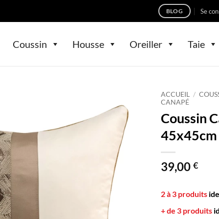
Se con
BLOG
Coussin
Housse
Oreiller
Taie
ACCUEIL
/
COUS
CANAPÉ
Coussin 
45x45cm 
39,00
€
2 à 3 produits
id
+ de 3 produits
i