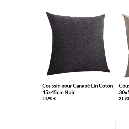
anapé Lin Coton
Coussin pour Canapé Lin Coton
Cous
ge
45x45cm Noir
30x
24,90
€
21,9