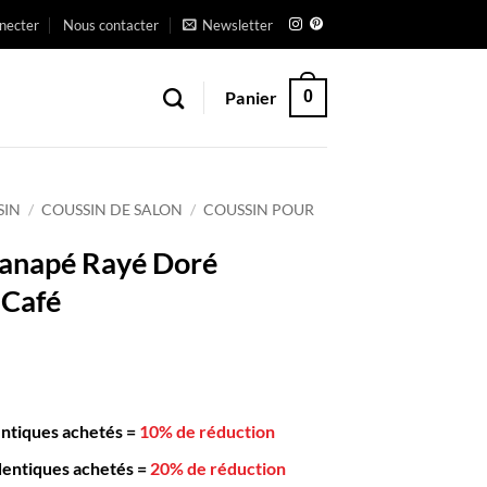
necter
Nous contacter
Newsletter
Panier
0
SIN
/
COUSSIN DE SALON
/
COUSSIN POUR
Canapé Rayé Doré
Café
entiques achetés
=
10% de réduction
dentiques achetés
=
20% de réduction