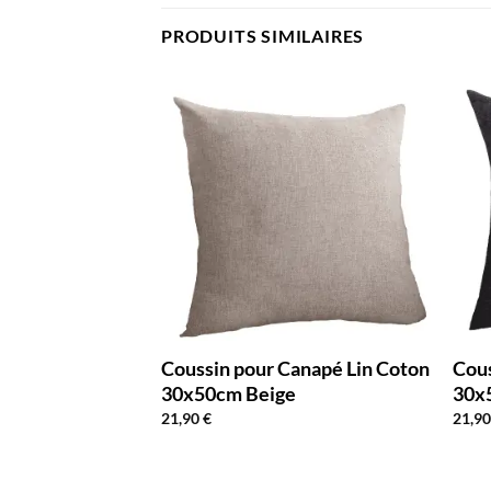
PRODUITS SIMILAIRES
anapé Lin Coton
Coussin pour Canapé Lin Coton
Cous
Foncé
30x50cm Beige
30x
21,90
€
21,9