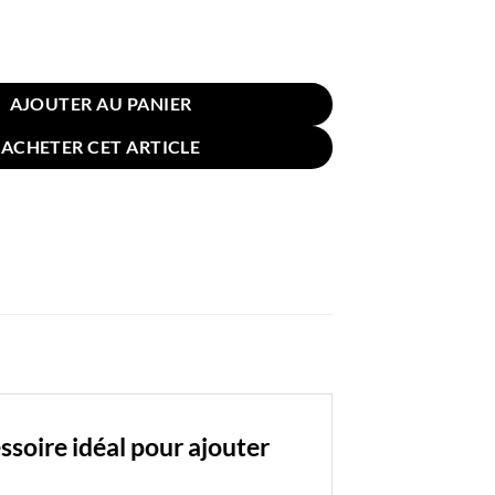
in 45x45cm Canapé Bandes Horizontales Multicolore
AJOUTER AU PANIER
ACHETER CET ARTICLE
soire idéal pour ajouter