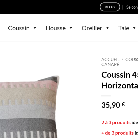
Se con
BLOG
Coussin
Housse
Oreiller
Taie
ACCUEIL
/
COUS
CANAPÉ
Coussin 
Horizonta
35,90
€
2 à 3 produits
id
+ de 3 produits
i