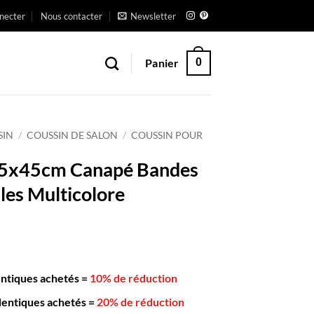
necter
Nous contacter
Newsletter
Panier
0
SIN
/
COUSSIN DE SALON
/
COUSSIN POUR
45x45cm Canapé Bandes
les Multicolore
entiques achetés
=
10% de réduction
dentiques achetés
=
20% de réduction