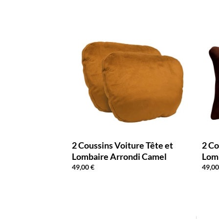
ure Tête et
2 Coussins Voiture Tête et
2 Co
 Noir
Lombaire Arrondi Camel
Lom
49,00
€
49,0