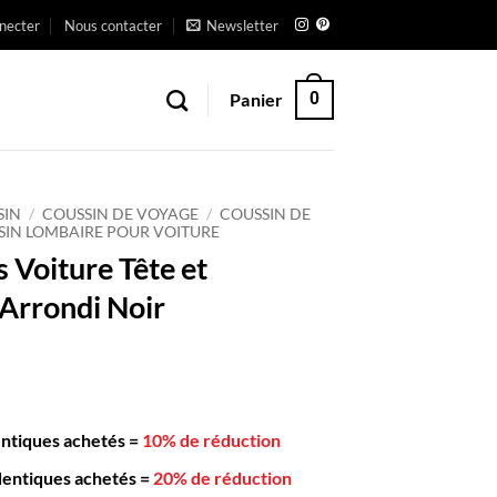
necter
Nous contacter
Newsletter
Panier
0
SIN
/
COUSSIN DE VOYAGE
/
COUSSIN DE
SIN LOMBAIRE POUR VOITURE
 Voiture Tête et
Arrondi Noir
entiques achetés
=
10% de réduction
dentiques achetés
=
20% de réduction