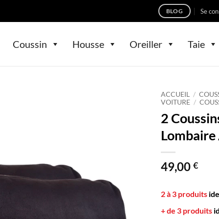
Se con
BLOG
Coussin
Housse
Oreiller
Taie
ACCUEIL
/
COUS
VOITURE
/
COUS
2 Coussins
Lombaire 
49,00
€
2 à 3 produits
id
+ de 3 produits
i