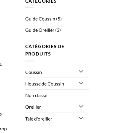
CATÉGORIES
coussin
pour
canapé
gris
Guide Coussin
(5)
?
Guide Oreiller
(3)
CATÉGORIES DE
PRODUITS
s.
Coussin
n
Housse de Coussin
Non classé
Oreiller
s
Taie d'oreiller
trop