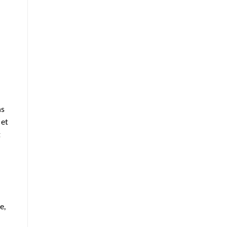
ns
 et
t
e,