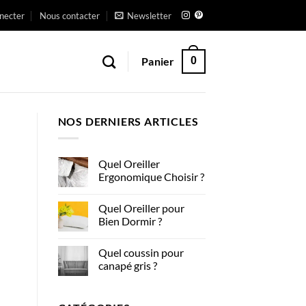
necter
Nous contacter
Newsletter
Panier
0
NOS DERNIERS ARTICLES
Quel Oreiller
Ergonomique Choisir ?
Aucun
commentaire
Quel Oreiller pour
sur
Quel
Bien Dormir ?
Oreiller
Ergonomique
Aucun
Choisir
commentaire
Quel coussin pour
?
sur
Quel
canapé gris ?
Oreiller
pour
Aucun
Bien
commentaire
Dormir
sur
?
Quel